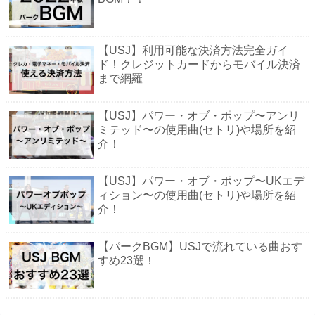
【USJ】利用可能な決済方法完全ガイ
ド！クレジットカードからモバイル決済
まで網羅
【USJ】パワー・オブ・ポップ〜アンリ
ミテッド〜の使用曲(セトリ)や場所を紹
介！
【USJ】パワー・オブ・ポップ〜UKエデ
ィション〜の使用曲(セトリ)や場所を紹
介！
【パークBGM】USJで流れている曲おす
すめ23選！