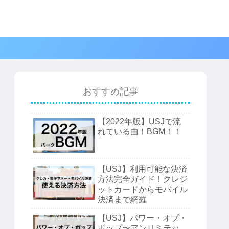
おすすめ記事
【2022年版】USJで流
れている曲！BGM！！
【USJ】利用可能な決済
方法完全ガイド！クレジ
ットカードからモバイル
決済まで網羅
【USJ】パワー・オブ・
ポップ〜アンリミテッ