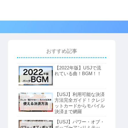
おすすめ記事
【2022年版】USJで流
れている曲！BGM！！
【USJ】利用可能な決済
方法完全ガイド！クレジ
ットカードからモバイル
決済まで網羅
【USJ】パワー・オブ・
ポップ〜アンリミテッ